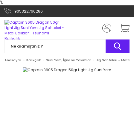
');
905322766286
Anasayfa
Balıkçılık
Suni Yem, İğne ve Takımlar
Jig Sahteleri - Metal B