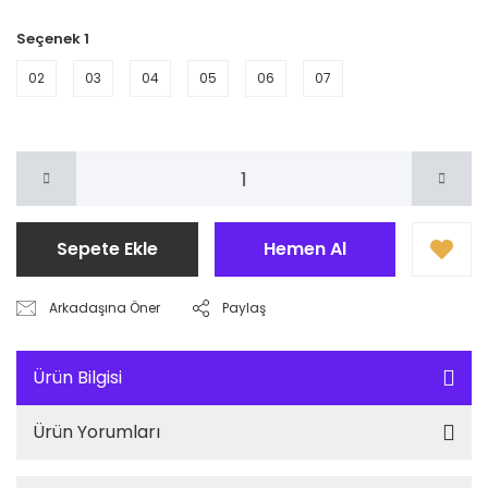
Seçenek 1
02
03
04
05
06
07
Sepete Ekle
Hemen Al
Arkadaşına Öner
Paylaş
Ürün Bilgisi
Ürün Yorumları