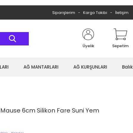
Siparişlerim
Kargo Takibi
İletişim
Üyelik
Sepetim
LARI
AĞ MANTARLARI
AĞ KURŞUNLARI
Balı
 Mause 6cm Silikon Fare Suni Yem