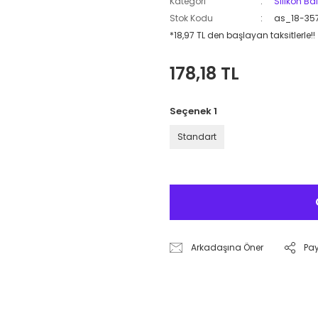
Kategori
Silikon Ba
Stok Kodu
as_18-35
*18,97 TL den başlayan taksitlerle!!
178,18 TL
Seçenek 1
Standart
Arkadaşına Öner
Pa