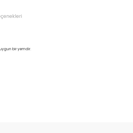
eçenekleri
 uygun bir yemdir.
Bu ürüne ilk yorumu siz yapın!