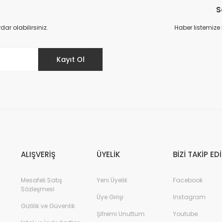
S
Yorum Yaz
r olabilirsiniz.
Haber listemize
Kayıt Ol
ALIŞVERİŞ
ÜYELİK
BİZİ TAKİP ED
Mesafeli Satış
Yeni Üyelik
Facebook
Sözleşmesi
Üye Girişi
Instagram
Gizlilik ve Güvenlik
Şifremi Unuttum
Youtube