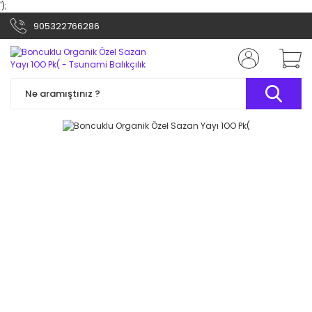
');
905322766286