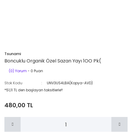
Tsunami
Boncuklu Organik Özel Sazan Yayı 1OO Pk(
(0) Yorum
- 0 Puan
Stok Kodu
UNV3US4LBA(Kopya-AVD)
*51,11 TL den başlayan taksitlerle!!
480,00 TL