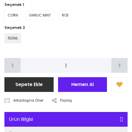
Seçenek 1
CORN
GARLIC MINT
ROE
Seçenek 2
150ML
Sepete Ekle
Hemen Al
Arkadaşına Öner
Paylaş
Ürün Bilgisi