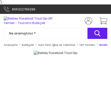
');
905322766286
Anasayfa
Balıkçılık
Suni Yem, İğne ve Takımlar
LRF Yemleri
Berkley 