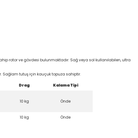
 sahip rotor ve gövdesi bulunmaktadır. Sağ veya sol kullanılabilen, ultra
r. Sağlam tutuş için kauçuk topuza sahiptir.
Drag
Kalama Tipi
10 kg
Önde
10 kg
Önde