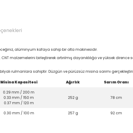
eçenekleri
ceğiniz, alüminyum kafaya sahip bir olta makinesidir.
. CNT malzemelerini birleştirerek artırılmış dayanıklılığa ve yüksek dirence
lyalı rulmanlara sahiptir.
Düzgün ve pürüzsüz misina sarımı gerçekleştiri
Misina Kapasitesi
Ağırlık
Sarım Oranı
0.29 mm / 200 m
0.33 mm / 150 m
252 g
78 cm
0.37 mm / 120 m
0.30 mm / 100 m
257 g
92 cm