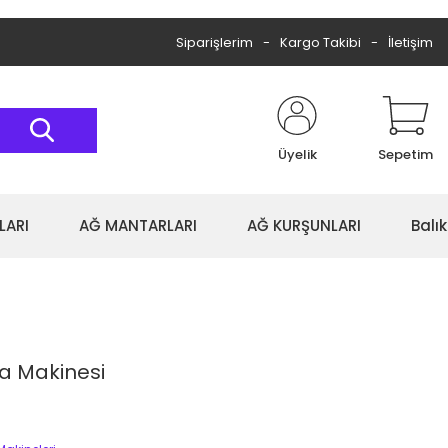
Siparişlerim
Kargo Takibi
İletişim
Üyelik
Sepetim
LARI
AĞ MANTARLARI
AĞ KURŞUNLARI
Balı
a Makinesi