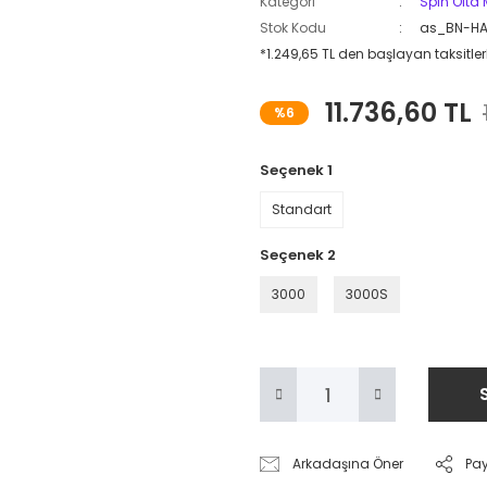
Kategori
Spin Olta 
Stok Kodu
as_BN-HA
*1.249,65 TL den başlayan taksitlerl
11.736,60 TL
%6
Seçenek 1
Standart
Seçenek 2
3000
3000S
Arkadaşına Öner
Pa