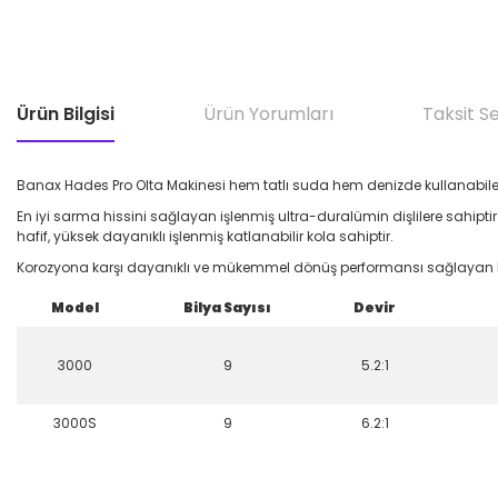
Ürün Bilgisi
Ürün Yorumları
Taksit S
Banax Hades Pro Olta Makinesi h
em tatlı suda hem denizde kullanabile
En iyi sarma hissini sağlayan işlenmiş ultra-duralümin dişlilere sahiptir
hafif, yüksek dayanıklı işlenmiş katlanabilir kola sahiptir.
Korozyona karşı dayanıklı ve mükemmel dönüş performansı sağlayan bi
Model
Bilya Sayısı
Devir
3000
9
5.2:1
3000S
9
6.2:1