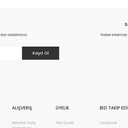
Bu ürüne ilk yorumu siz yapın!
S
Yorum Yaz
r olabilirsiniz.
Haber listemize
Kayıt Ol
ALIŞVERİŞ
ÜYELİK
BİZİ TAKİP ED
Mesafeli Satış
Yeni Üyelik
Facebook
Sözleşmesi