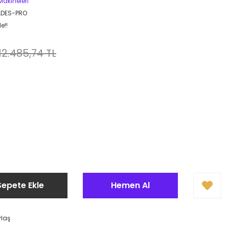
Makineleri
DES-PRO
e!!
12.485,74 TL
Sepete Ekle
Hemen Al
ylaş