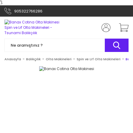
');
905322766286
Anasayfa
Balıkçılık
Olta Makineleri
Spin ve Lrf Olta Makineleri
Bana