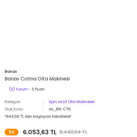
Banax
Banax Cotina Olta Makinesi
(0) Yorum
- 0 Puan
Kategori
Spin ve Lrf Olta Makineleri
Stok Kodu
as_BN-CTN
*644,56 TL den başlayan taksitlerle!!
6.053,63 TL
6.440,04 TL
%6