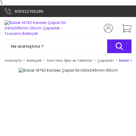
');
905322766286
Anasayfa
Balıkçılık
Suni Yem, İğne ve Takımlar
Çapariler
Balzer 14