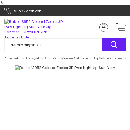
');
905322766286
Anasayfa
Balıkçılık
Suni Yem, İğne ve Takımlar
Jig Sahteleri - Metal B