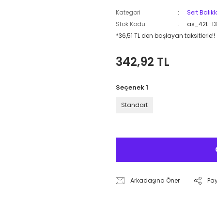
Kategori
Sert Balık
Stok Kodu
as_42L-13
*36,51 TL den başlayan taksitlerle!!
342,92 TL
Seçenek 1
Standart
Arkadaşına Öner
Pa