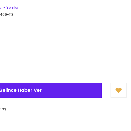
lar - Yemler
469-113
Gelince Haber Ver
ylaş