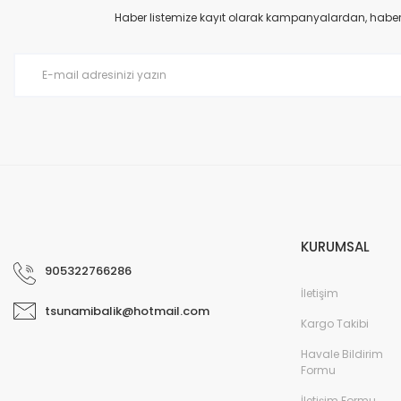
Haber listemize kayıt olarak kampanyalardan, haberda
KURUMSAL
905322766286
İletişim
tsunamibalik@hotmail.com
Kargo Takibi
Havale Bildirim
Formu
İletişim Formu