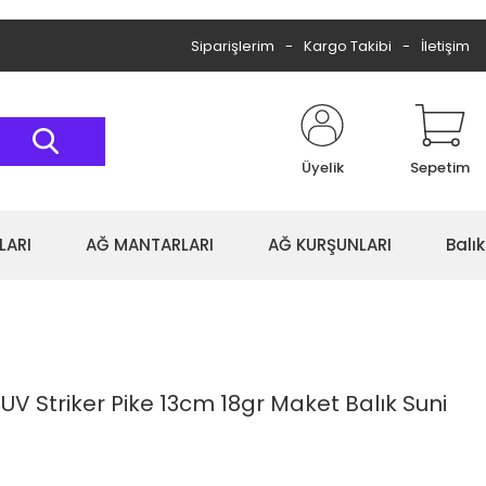
Siparişlerim
Kargo Takibi
İletişim
Üyelik
Sepetim
LARI
AĞ MANTARLARI
AĞ KURŞUNLARI
Balı
UV Striker Pike 13cm 18gr Maket Balık Suni