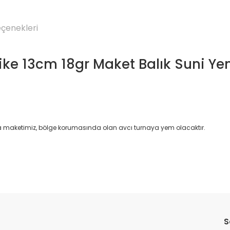
eçenekleri
Pike 13cm 18gr Maket Balık Suni Y
rna maketimiz, bölge korumasında olan avcı turnaya yem olacaktır.
Bu ürüne ilk yorumu siz yapın!
S