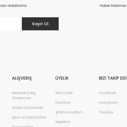
Yorum Yaz
r olabilirsiniz.
Haber listemize
Kayıt Ol
ALIŞVERİŞ
ÜYELİK
BİZİ TAKİP ED
Mesafeli Satış
Yeni Üyelik
Facebook
Sözleşmesi
Üye Girişi
Instagram
Gizlilik ve Güvenlik
Şifremi Unuttum
Youtube
İptal ve İade Şartları
Sepetiniz
Kişisel Veriler