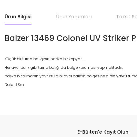
Ürün Bilgisi
Ürün Yorumları
Taksit S
Balzer 13469 Colonel UV Striker 
Küçük bir turna balığının harika bir kopyası.
Her avcı balık gibi turna balığı da bölge koruması yapmaktadır.
başka bir turnanın yavrusu gibi avcı balığın bölgesine giren yavru tu
Dalar 1.3m
E-Bülten'e Kayıt Olun