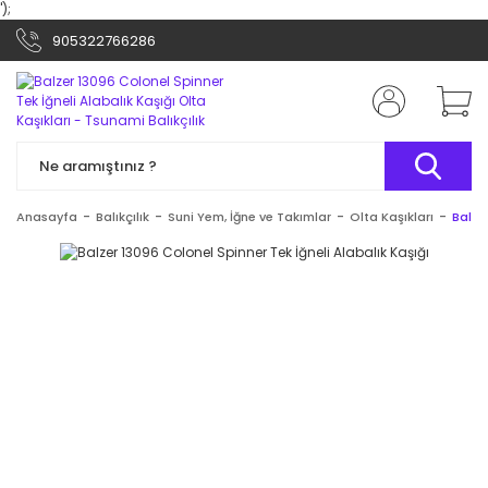
');
905322766286
Anasayfa
Balıkçılık
Suni Yem, İğne ve Takımlar
Olta Kaşıkları
Balze