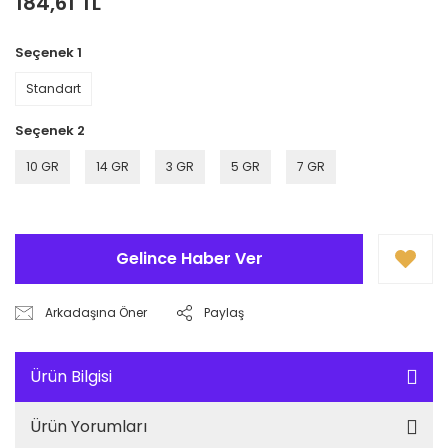
184,61 TL
Seçenek 1
Standart
Seçenek 2
10 GR
14 GR
3 GR
5 GR
7 GR
Gelince Haber Ver
Arkadaşına Öner
Paylaş
Ürün Bilgisi
Ürün Yorumları