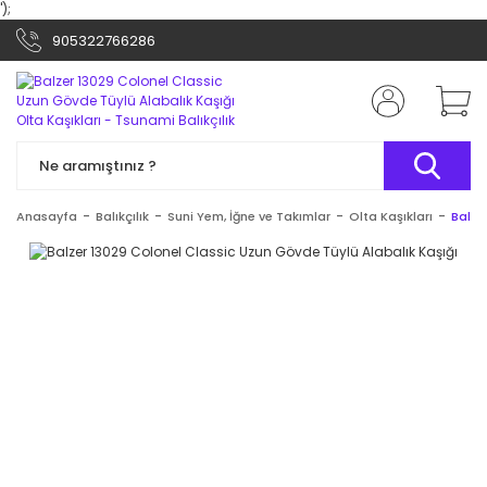
');
905322766286
Anasayfa
Balıkçılık
Suni Yem, İğne ve Takımlar
Olta Kaşıkları
Balze