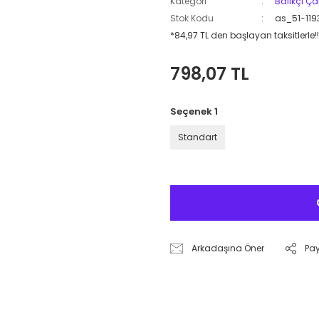
Kategori
Balıkçı Ça
Stok Kodu
as_51-119
*84,97 TL den başlayan taksitlerle!!
798,07 TL
Seçenek 1
Standart
Arkadaşına Öner
Pa