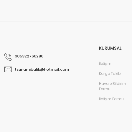
KURUMSAL
905322766286
İletişim
tsunamibalik@hotmail.com
Kargo Takibi
Havale Bildirim
Formu
İletişim Formu