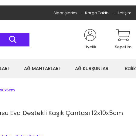
Siparişlerim
Kargo Takibi
İletişim
Üyelik
Sepetim
LARI
AĞ MANTARLARI
AĞ KURŞUNLARI
Balı
2x10x5cm
rasu Eva Destekli Kaşık Çantası 12x10x5cm