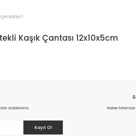
eçenekleri
tekli Kaşık Çantası 12x10x5cm
Bu ürüne ilk yorumu siz yapın!
S
Yorum Yaz
r olabilirsiniz.
Haber listemize
Kayıt Ol