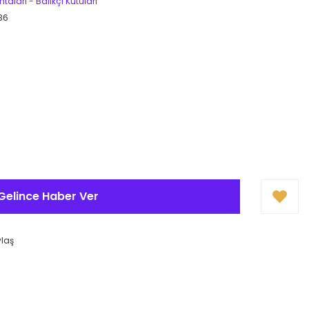
ntaları - Balıkçı Kutuları
36
Gelince Haber Ver
ylaş