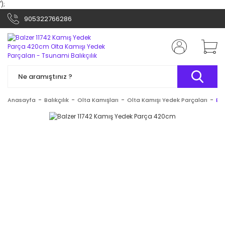
');
905322766286
Anasayfa
Balıkçılık
Olta Kamışları
Olta Kamışı Yedek Parçaları
Ba