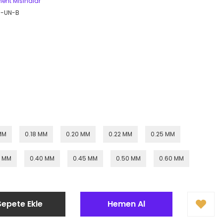
ent Misinalar
0-UN-B
MM
0.18 MM
0.20 MM
0.22 MM
0.25 MM
5 MM
0.40 MM
0.45 MM
0.50 MM
0.60 MM
Sepete Ekle
Hemen Al