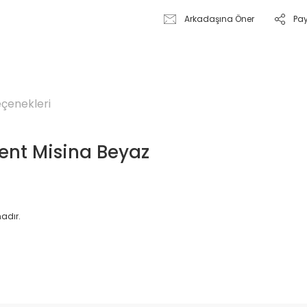
Arkadaşına Öner
Pa
eçenekleri
ent Misina Beyaz
nadır.