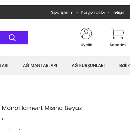
Siparişlerim
Kargo Takibi
İletişim
Üyelik
Sepetim
LARI
AĞ MANTARLARI
AĞ KURŞUNLARI
Balı
t Monofilament Misina Beyaz
an