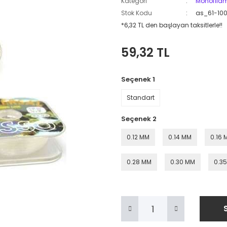
Kategori
Monofilam
Stok Kodu
as_61-10
*6,32 TL den başlayan taksitlerle!!
59,32 TL
Seçenek 1
Standart
Seçenek 2
0.12 MM
0.14 MM
0.16 
0.28 MM
0.30 MM
0.3