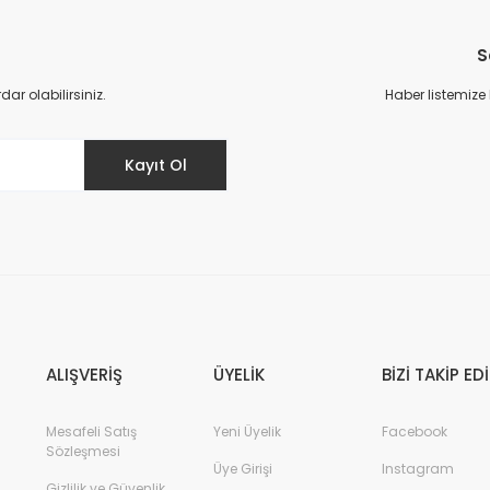
Bu ürüne ilk yorumu siz yapın!
S
Yorum Yaz
r olabilirsiniz.
Haber listemize
Kayıt Ol
ALIŞVERİŞ
ÜYELİK
BİZİ TAKİP ED
Mesafeli Satış
Yeni Üyelik
Facebook
Sözleşmesi
Üye Girişi
Instagram
Gizlilik ve Güvenlik