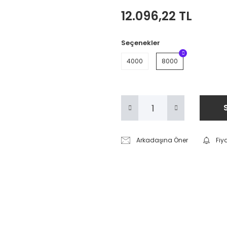
12.096,22 TL
Seçenekler
4000
8000
Arkadaşına Öner
Fiy