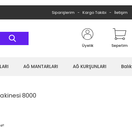
Siparişlerim
Kargo Takibi
İletişim
Üyelik
Sepetim
LARI
AĞ MANTARLARI
AĞ KURŞUNLARI
Balı
akinesi 8000
e!!