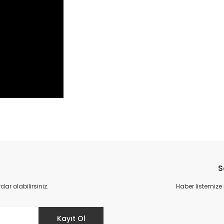
Bu ürüne ilk yorumu siz yapın!
S
Yorum Yaz
r olabilirsiniz.
Haber listemize
Kayıt Ol