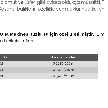
 Palamut ve Lüfer gibi avlara oldukça müsaitti.
T
azansı balıkların özellikle yemli avlarında kullan
lta Makinesi tuzlu su için özel üretilmiştir.
Şim
in biçilmiş kaftan.
ur Gücü
Misina Kapasitesi
0:1
Ø 0,285/200 m
0:1
Ø 0,330/230 m
0:1
Ø 0,400/230 m