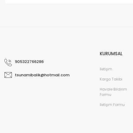
KURUMSAL
905322766286
İletişim
tsunamibalik@hotmail.com
Kargo Takibi
Havale Bildirim
Formu
İletişim Formu