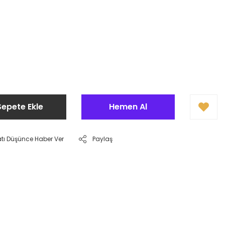
Sepete Ekle
Hemen Al
atı Düşünce Haber Ver
Paylaş