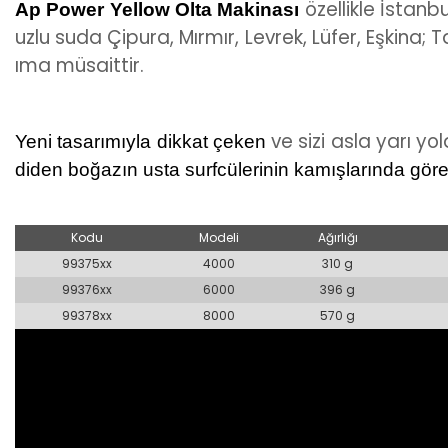
özellikle İstan
Ap Power Yellow Olta Makinası
uzlu suda Çipura, Mırmır, Levrek, Lüfer, Eşkina; 
ıma müsaittir.
ve s
izi asla yarı y
Yeni tasarımıyla dikkat çeken
diden boğazın usta surfcülerinin kamışlarında göreb
Kodu
Modeli
Ağırlığı
99375xx
4000
310 g
99376xx
6000
396 g
99378xx
8000
570 g