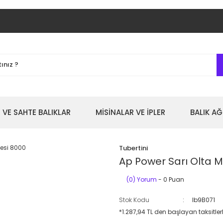
 VE SAHTE BALIKLAR
MİSİNALAR VE İPLER
BALIK AĞ
Tubertini
Ap Power Sarı Olta M
(0) Yorum
- 0 Puan
Stok Kodu
lb9B071
*1.287,94 TL den başlayan taksitlerl