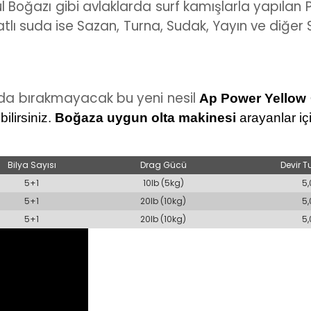
bul Boğazı gibi avlaklarda surf kamışlarla yapılan
Tatlı suda ise Sazan, Turna, Sudak, Yayın ve diğer S
olda bırakmayacak bu yeni nesil
Ap Power Yellow O
ilirsiniz.
Boğaza uygun olta makinesi
arayanlar iç
Bilya Sayısı
Drag Gücü
Devir T
5+1
10lb (5kg)
5,
5+1
20lb (10kg)
5,
5+1
20lb (10kg)
5,