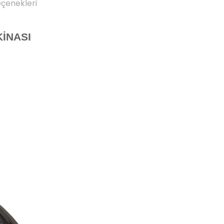
eçenekleri
İNASI