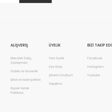
ALIŞVERİŞ
ÜYELİK
BİZİ TAKİP ED
Mesafeli Satış
Yeni Üyelik
Facebook
Sözleşmesi
Üye Girişi
Instagram
Gizlilik ve Güvenlik
Şifremi Unuttum
Youtube
İptal ve İade Şartları
Sepetiniz
Kişisel Veriler
Politikası