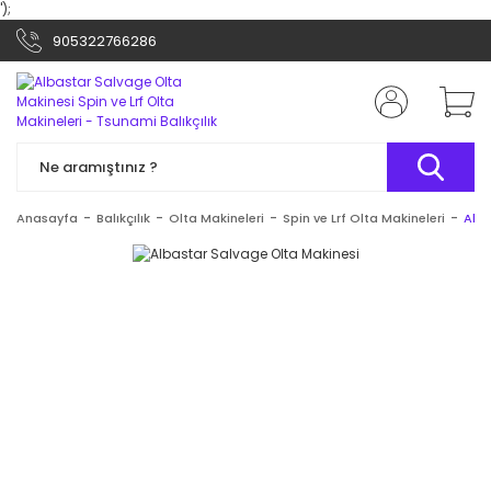
');
905322766286
Anasayfa
Balıkçılık
Olta Makineleri
Spin ve Lrf Olta Makineleri
Alba