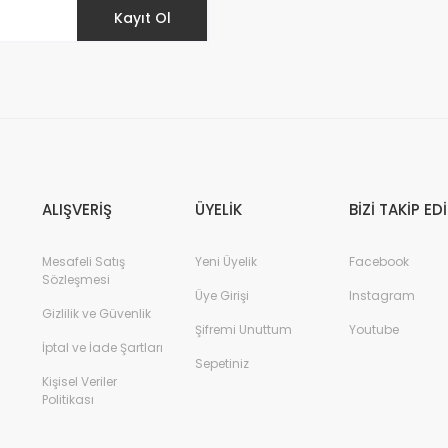
Kayıt Ol
ALIŞVERİŞ
ÜYELİK
BİZİ TAKİP ED
Mesafeli Satış
Yeni Üyelik
Facebook
Sözleşmesi
Üye Girişi
Instagram
Gizlilik ve Güvenlik
Şifremi Unuttum
Youtube
İptal ve İade Şartları
Sepetiniz
Kişisel Veriler
Politikası