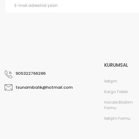
KURUMSAL
905322766286
İletişim
tsunamibalik@hotmail.com
Kargo Takibi
Havale Bildirim
Formu
İletişim Formu