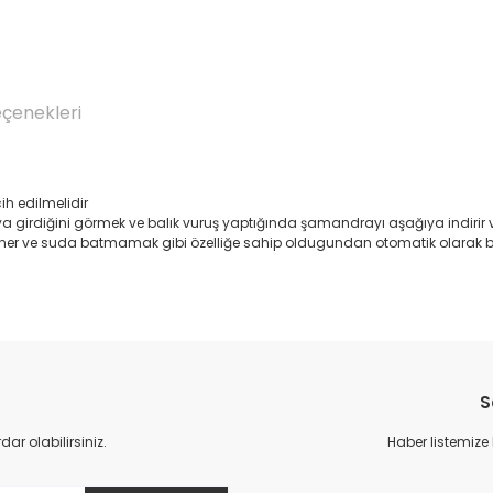
eçenekleri
ih edilmelidir
irdiğini görmek ve balık vuruş yaptığında şamandrayı aşağıya indirir ve
r ve suda batmamak gibi özelliğe sahip oldugundan otomatik olarak bal
Bu ürüne ilk yorumu siz yapın!
S
Yorum Yaz
r olabilirsiniz.
Haber listemize