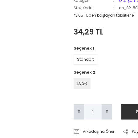
Kategori
Olta Şama
Stok Kodu
as_SP-50
*3,65 TL den başlayan taksitlerle!!
34,29 TL
Seçenek 1
Standart
Seçenek 2
1.5GR
Arkadaşına Öner
Pa