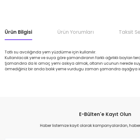
Ürün Bilgisi
Ürün Yorumları
Taksit S
Tatlı su avcılığında yem yüzdürme için kullanılır.
Kullanılacak yeme ve suya göre şamandıranın farklı ağırlıklı boyları terc
Şamandıra da ki amaç yemi askıya almak, oltanın ucunun nerede suya g
örmediğiniz bir anda balık yeme vurdugu zaman şamandra aşağıya ine
E-Bülten'e Kayıt Olun
Haber listemize kayıt olarak kampanyalardan, haberda