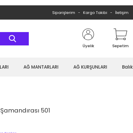
Siparişlerim
Kargo Takibi
İletişim
Üyelik
Sepetim
LARI
AĞ MANTARLARI
AĞ KURŞUNLARI
Balı
a Şamandırası 501