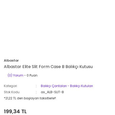
Albastar
Albastar Elite Slit Form Case B Balıkçı Kutusu
(0) Yorum
- 0 Puan
Kategori
Balıkçı Çantaları - Balıkçı Kutuları
Stok Kodu
as_ALB-SLIT-B
*21,22 TL den başlayan taksitlerle!!
199,34 TL